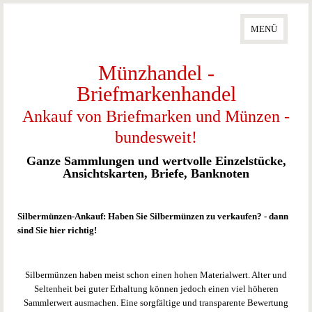
DDR Kursmünzen
MENÜ
Euro - Deutschland
2 Euro Gedenkmünzen Sets
Münzhandel -
5 Euro Gedenkmünzen
Briefmarkenhandel
10 Euro Gedenkmünzen
20 Euro Goldmünzen
Ankauf von Briefmarken und Münzen -
20 Euro Silbermünzen
bundesweit!
50 Euro Goldmünzen
100 + 200 Euro Gedenkmünzen
Ganze Sammlungen und wertvolle Einzelstücke,
Ansichtskarten, Briefe, Banknoten
Eurozone
Münzen International
Silbermünzen-Ankauf: Haben Sie Silbermünzen zu verkaufen? - dann
Australien
sind Sie hier richtig!
China
/
Panda
Österreich
Silbermünzen haben meist schon einen hohen Materialwert. Alter und
Russland
/
Rubel
Seltenheit bei guter Erhaltung können jedoch einen viel höheren
USA
/
Dollar
Sammlerwert ausmachen. Eine sorgfältige und transparente Bewertung
Kanada