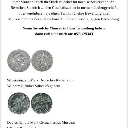
Ihrer Münzen Stück für Stück ist daher für mich selbstverständlich.
Besuchen Sie mich zu den Geschäftszeiten in meinem Ladengeschäft,
Antike
oder vereinbaren Sie einen Termin für eine Bewertung Ihrer
Griechische Münzen
Münzsammlung bei sich zu Haus. Ein Ankauf erfolgt gegen Barzahlung.
Römische Münzen
Wenn Sie solche Münzen in Ihrer Sammlung haben,
Themen
dann rufen Sie mich an: 0571/25343
ECU
Farbmünzen
kleinste Goldmünzen
Numisblätter
Numisbriefe
Olympiade
Silbermünze 5 Mark
Deutsches Kaiserreich
WWF
Wilhelm II. 900er Silber 25 gr. fein
Anlagemünzen
Gold
Silber
Platin
Palladium
Deutschland
5 Mark Germanisches Museum