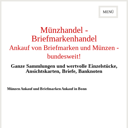
DDR Kursmünzen
MENÜ
Euro - Deutschland
2 Euro Gedenkmünzen Sets
Münzhandel -
5 Euro Gedenkmünzen
Briefmarkenhandel
10 Euro Gedenkmünzen
20 Euro Goldmünzen
Ankauf von Briefmarken und Münzen -
20 Euro Silbermünzen
bundesweit!
50 Euro Goldmünzen
100 + 200 Euro Gedenkmünzen
Ganze Sammlungen und wertvolle Einzelstücke,
Ansichtskarten, Briefe, Banknoten
Eurozone
Münzen International
Münzen Ankauf und Briefmarken Ankauf in Bonn
Australien
China
/
Panda
Österreich
Russland
/
Rubel
USA
/
Dollar
Kanada