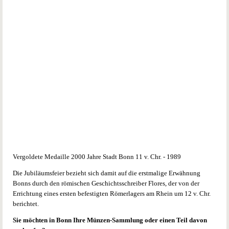
Antike
Griechische Münzen
Römische Münzen
Themen
ECU
Farbmünzen
kleinste Goldmünzen
Numisblätter
Numisbriefe
Olympiade
WWF
Vergoldete Medaille 2000 Jahre Stadt Bonn 11 v. Chr. - 1989
Anlagemünzen
Die Jubiläumsfeier bezieht sich damit auf die erstmalige Erwähnung
Gold
Bonns durch den römischen Geschichtsschreiber Flores, der von der
Silber
Errichtung eines ersten befestigten Römerlagers am Rhein um 12 v. Chr.
Platin
berichtet.
Palladium
Sie möchten in Bonn Ihre Münzen-Sammlung oder einen Teil davon