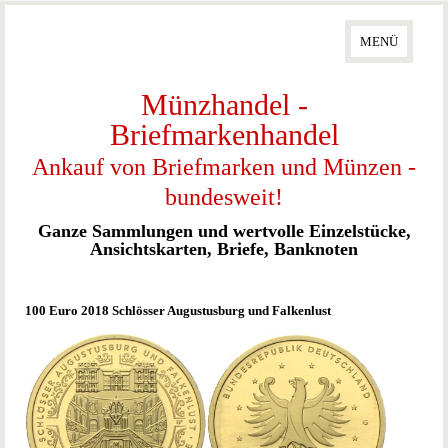
kleinste Goldmünzen
Numisblätter
MENÜ
Numisbriefe
Olympiade
Münzhandel -
WWF
Briefmarkenhandel
Anlagemünzen
Ankauf von Briefmarken und Münzen -
Gold
bundesweit!
Silber
Platin
Ganze Sammlungen und wertvolle Einzelstücke,
Palladium
Ansichtskarten, Briefe, Banknoten
Banknoten + Geldscheine
100 Euro 2018 Schlösser Augustusburg und Falkenlust