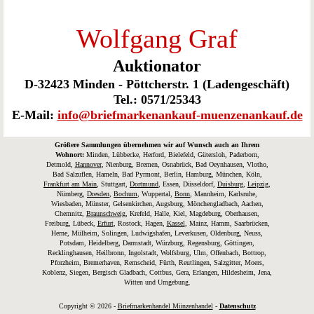
Wolfgang Graf
Auktionator
D-32423 Minden - Pöttcherstr. 1 (Ladengeschäft)
Tel.: 0571/25343
E-Mail:
info@briefmarkenankauf-muenzenankauf.de
Größere Sammlungen übernehmen wir auf Wunsch auch an Ihrem
Wohnort:
Minden, Lübbecke, Herford, Bielefeld, Gütersloh, Paderborn,
Detmold,
Hannover
, Nienburg, Bremen, Osnabrück, Bad Oeynhausen, Vlotho,
Bad Salzuflen, Hameln, Bad Pyrmont, Berlin, Hamburg, München, Köln,
Frankfurt am Main
, Stuttgart,
Dortmund
, Essen, Düsseldorf,
Duisburg
,
Leipzig
,
Nürnberg,
Dresden
,
Bochum
, Wuppertal,
Bonn
, Mannheim, Karlsruhe,
Wiesbaden, Münster, Gelsenkirchen, Augsburg, Mönchengladbach, Aachen,
Chemnitz,
Braunschweig
, Krefeld, Halle, Kiel, Magdeburg, Oberhausen,
Freiburg, Lübeck,
Erfurt
, Rostock, Hagen,
Kassel
, Mainz, Hamm, Saarbrücken,
Herne, Mülheim, Solingen, Ludwigshafen, Leverkusen, Oldenburg, Neuss,
Potsdam, Heidelberg, Darmstadt, Würzburg, Regensburg, Göttingen,
Recklinghausen, Heilbronn, Ingolstadt, Wolfsburg, Ulm, Offenbach, Bottrop,
Pforzheim, Bremerhaven, Remscheid, Fürth, Reutlingen, Salzgitter, Moers,
Koblenz, Siegen, Bergisch Gladbach, Cottbus, Gera, Erlangen, Hildesheim, Jena,
Witten und Umgebung.
Copyright © 2026 -
Briefmarkenhandel Münzenhandel
-
Datenschutz