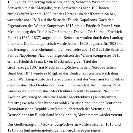
1803 kaufte der Herzog von Mecklenburg-Schwerin Wismar von den
Schweden mit der Maßgabe, dass Schweden es nach 100 Jahren
zurückkaufen könnte. 1808 trat das Herzogtum der Rheinunion bei,
wechselte aber 1813 auf die Seite der Feinde Napoleons. Nach den
Ergebnissen des Wiener Kongresses 1815 erhielt Friedrich Franz I. von
Mecklenburg den Titel des Großherzogs. Die von Großherzog Friedrich
Franz I. (1785–1837) angestrebten Reformen wurden durch den Landtag
blockiert. Die Leibeigenschaft wurde jedoch 1820 abgeschafft.1808 trat
das Herzogtum der Rheinunion bei, wechselte aber 1813 auf die Seite der
Feinde Napoleons. Nach den Ergebnissen des Wiener Kongresses 1815
erhielt Friedrich Franz I. von Mecklenburg den Titel des
Großherzogs. 1867 trat Mecklenburg-Schwerin dem Norddeutschen
Bund bei, 1871 wurde es Mitglied des Deutschen Reiches. Nach dem
Ersten Weltkrieg wurde das Herzogtum als Teil der Weimarer Republik in
den Freistaat Mecklenburg-Schwerin umgewandelt. Am 1. Januar 1934
wurde es mit dem Freistaat Mecklenburg-Strelitz fusioniert. Nach dem
Zweiten Weltkrieg wurden die Länder Mecklenburgs ( Mecklenburg-
Strelitz ) zwischen der Bundesrepublik Deutschland und der Deutschen
Demokratischen Republik aufgeteilt , aber nach der Vereinigung
Deutschlands im Bundesland Mecklenburg-Vorpommern wieder vereint.
Das Großherzogtum Mecklenburg-Schwerin wurde zwischen 1815 und
1918 von fünf aufeinanderfolgenden Großherzögen regiert: